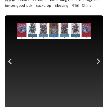
invites good luck Backdrop Blessing 中国 China