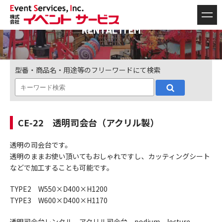
RENTAL ITEM
型番・商品名・用途等のフリーワードにて検索
CE-22 透明司会台（アクリル製）
透明の司会台です。
透明のままお使い頂いてもおしゃれですし、カッティングシート
などで加工することも可能です。
TYPE2 W550×D400×H1200
TYPE3 W600×D400×H1170
透明司会台レンタル アクリル司会台 podium lecture