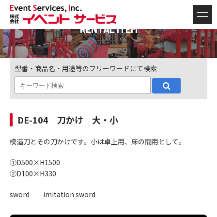
RENTAL ITEM
型番・商品名・用途等のフリーワードにて検索
DE-104 刀かけ 大・小
模造刀とその刀かけです。小は卓上用、床の間用として。
①D500×H1500
②D100×H330
sword imitation sword