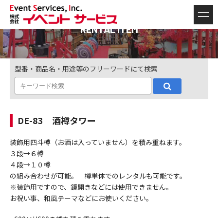
RENTAL ITEM
型番・商品名・用途等のフリーワードにて検索
DE-83 酒樽タワー
装飾用四斗樽（お酒は入っていません）を積み重ねます。
３段→６樽
４段→１０樽
の組み合わせが可能。 樽単体でのレンタルも可能です。
※装飾用ですので、鏡開きなどには使用できません。
お祝い事、和風テーマなどにお使いください。