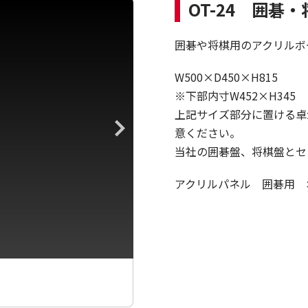
OT-24 囲碁
囲碁や将棋用のアクリルボ
W500×D450×H815
※下部内寸W452×H345
上記サイズ部分に置ける卓
意ください。
当社の囲碁盤、将棋盤とセ
アクリルパネル 囲碁用 